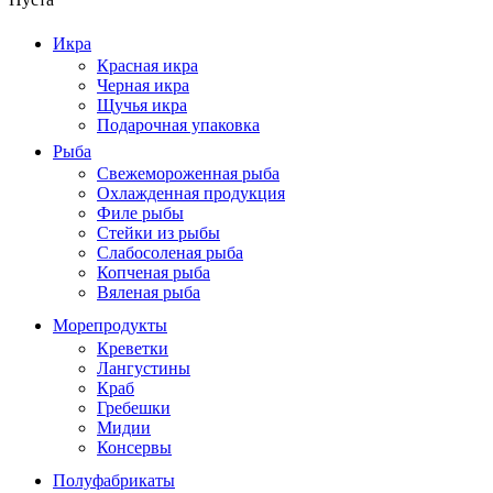
Икра
Красная икра
Черная икра
Щучья икра
Подарочная упаковка
Рыба
Свежемороженная рыба
Охлажденная продукция
Филе рыбы
Стейки из рыбы
Слабосоленая рыба
Копченая рыба
Вяленая рыба
Морепродукты
Креветки
Лангустины
Краб
Гребешки
Мидии
Консервы
Полуфабрикаты