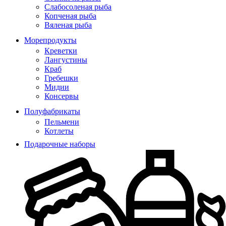
Слабосоленая рыба
Копченая рыба
Вяленая рыба
Морепродукты
Креветки
Лангустины
Краб
Гребешки
Мидии
Консервы
Полуфабрикаты
Пельмени
Котлеты
Подарочные наборы