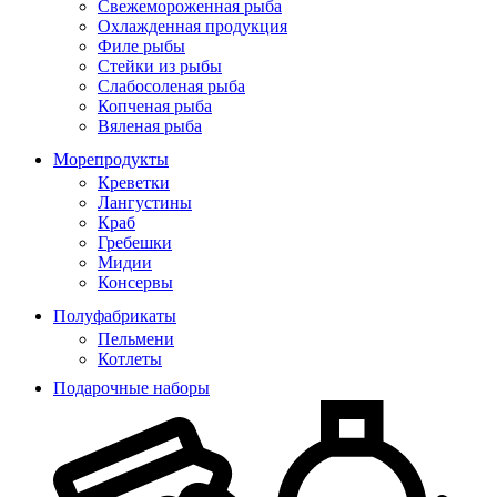
Свежемороженная рыба
Охлажденная продукция
Филе рыбы
Стейки из рыбы
Слабосоленая рыба
Копченая рыба
Вяленая рыба
Морепродукты
Креветки
Лангустины
Краб
Гребешки
Мидии
Консервы
Полуфабрикаты
Пельмени
Котлеты
Подарочные наборы