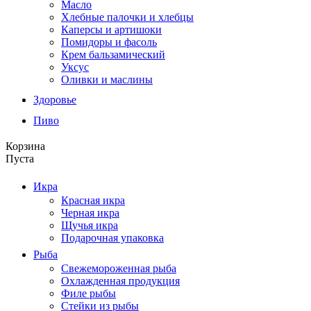
Масло
Хлебные палочки и хлебцы
Каперсы и артишоки
Помидоры и фасоль
Крем бальзамический
Уксус
Оливки и маслины
Здоровье
Пиво
Корзина
Пуста
Икра
Красная икра
Черная икра
Щучья икра
Подарочная упаковка
Рыба
Свежемороженная рыба
Охлажденная продукция
Филе рыбы
Стейки из рыбы