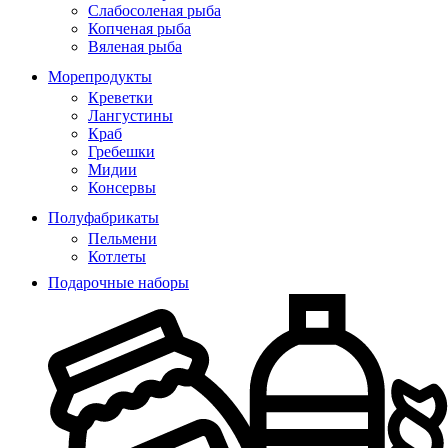
Слабосоленая рыба
Копченая рыба
Вяленая рыба
Морепродукты
Креветки
Лангустины
Краб
Гребешки
Мидии
Консервы
Полуфабрикаты
Пельмени
Котлеты
Подарочные наборы