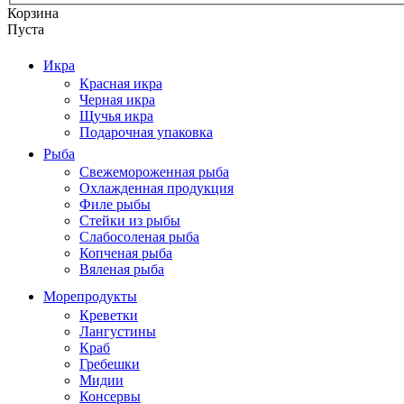
Корзина
Пуста
Икра
Красная икра
Черная икра
Щучья икра
Подарочная упаковка
Рыба
Свежемороженная рыба
Охлажденная продукция
Филе рыбы
Стейки из рыбы
Слабосоленая рыба
Копченая рыба
Вяленая рыба
Морепродукты
Креветки
Лангустины
Краб
Гребешки
Мидии
Консервы