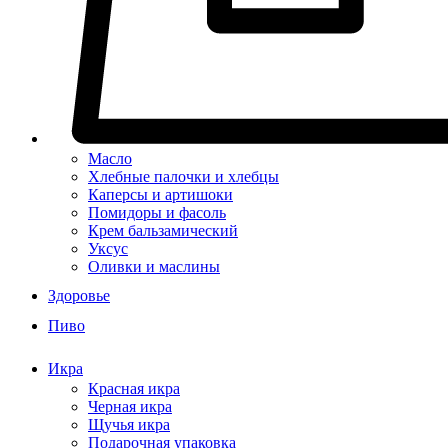
Масло
Хлебные палочки и хлебцы
Каперсы и артишоки
Помидоры и фасоль
Крем бальзамический
Уксус
Оливки и маслины
Здоровье
Пиво
Икра
Красная икра
Черная икра
Щучья икра
Подарочная упаковка