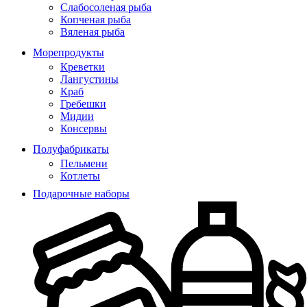
Слабосоленая рыба
Копченая рыба
Вяленая рыба
Морепродукты
Креветки
Лангустины
Краб
Гребешки
Мидии
Консервы
Полуфабрикаты
Пельмени
Котлеты
Подарочные наборы