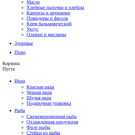
Масло
Хлебные палочки и хлебцы
Каперсы и артишоки
Помидоры и фасоль
Крем бальзамический
Уксус
Оливки и маслины
Здоровье
Пиво
Корзина
Пуста
Икра
Красная икра
Черная икра
Щучья икра
Подарочная упаковка
Рыба
Свежемороженная рыба
Охлажденная продукция
Филе рыбы
Стейки из рыбы