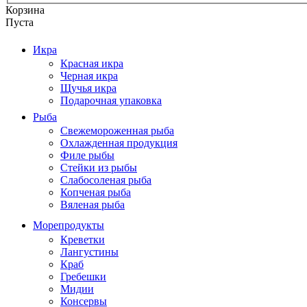
Корзина
Пуста
Икра
Красная икра
Черная икра
Щучья икра
Подарочная упаковка
Рыба
Свежемороженная рыба
Охлажденная продукция
Филе рыбы
Стейки из рыбы
Слабосоленая рыба
Копченая рыба
Вяленая рыба
Морепродукты
Креветки
Лангустины
Краб
Гребешки
Мидии
Консервы