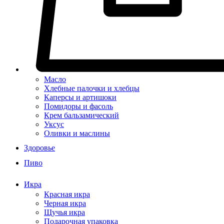
Масло
Хлебные палочки и хлебцы
Каперсы и артишоки
Помидоры и фасоль
Крем бальзамический
Уксус
Оливки и маслины
Здоровье
Пиво
Икра
Красная икра
Черная икра
Щучья икра
Подарочная упаковка