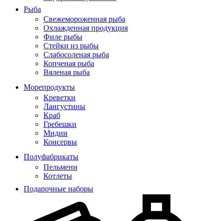
Рыба
Свежемороженная рыба
Охлажденная продукция
Филе рыбы
Стейки из рыбы
Слабосоленая рыба
Копченая рыба
Вяленая рыба
Морепродукты
Креветки
Лангустины
Краб
Гребешки
Мидии
Консервы
Полуфабрикаты
Пельмени
Котлеты
Подарочные наборы