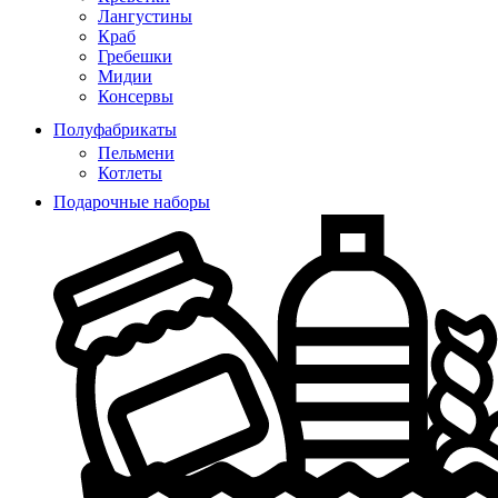
Лангустины
Краб
Гребешки
Мидии
Консервы
Полуфабрикаты
Пельмени
Котлеты
Подарочные наборы