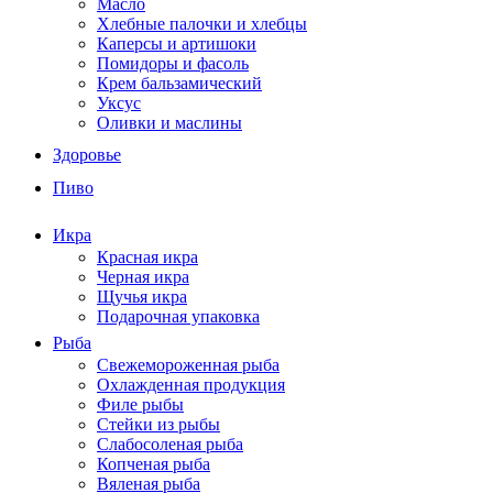
Масло
Хлебные палочки и хлебцы
Каперсы и артишоки
Помидоры и фасоль
Крем бальзамический
Уксус
Оливки и маслины
Здоровье
Пиво
Икра
Красная икра
Черная икра
Щучья икра
Подарочная упаковка
Рыба
Свежемороженная рыба
Охлажденная продукция
Филе рыбы
Стейки из рыбы
Слабосоленая рыба
Копченая рыба
Вяленая рыба