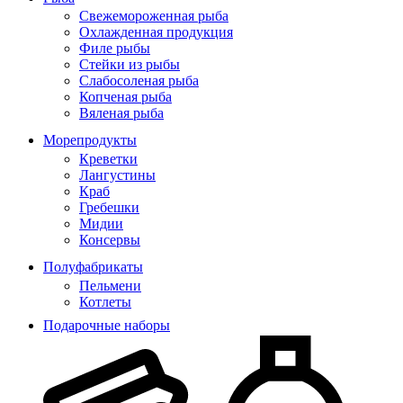
Свежемороженная рыба
Охлажденная продукция
Филе рыбы
Стейки из рыбы
Слабосоленая рыба
Копченая рыба
Вяленая рыба
Морепродукты
Креветки
Лангустины
Краб
Гребешки
Мидии
Консервы
Полуфабрикаты
Пельмени
Котлеты
Подарочные наборы