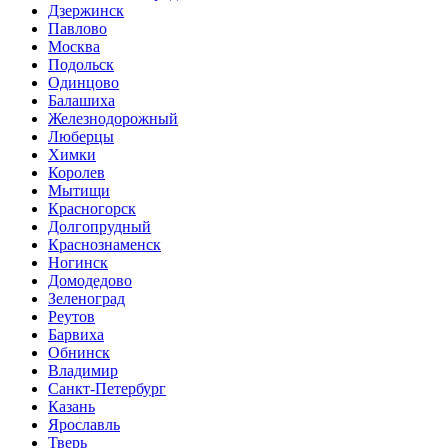
Дзержинск
Павлово
Москва
Подольск
Одинцово
Балашиха
Железнодорожный
Люберцы
Химки
Королев
Мытищи
Красногорск
Долгопрудный
Краснознаменск
Ногинск
Домодедово
Зеленоград
Реутов
Барвиха
Обнинск
Владимир
Санкт-Петербург
Казань
Ярославль
Тверь