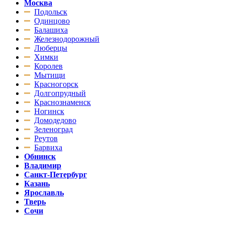
Москва
Подольск
Одинцово
Балашиха
Железнодорожный
Люберцы
Химки
Королев
Мытищи
Красногорск
Долгопрудный
Краснознаменск
Ногинск
Домодедово
Зеленоград
Реутов
Барвиха
Обнинск
Владимир
Санкт-Петербург
Казань
Ярославль
Тверь
Сочи