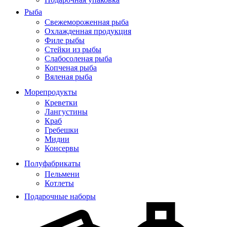
Рыба
Свежемороженная рыба
Охлажденная продукция
Филе рыбы
Стейки из рыбы
Слабосоленая рыба
Копченая рыба
Вяленая рыба
Морепродукты
Креветки
Лангустины
Краб
Гребешки
Мидии
Консервы
Полуфабрикаты
Пельмени
Котлеты
Подарочные наборы