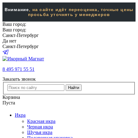
Внимание
, на сайте идёт переоценка, точные цены
просьба уточнять у менеджеров
Ваш город:
Ваш город:
Санкт-Петербург
Да
нет
Санкт-Петербург
8 495 971 55 51
Заказать звонок
Найти
Корзина
Пуста
Икра
Красная икра
Черная икра
Щучья икра
Подарочная упаковка