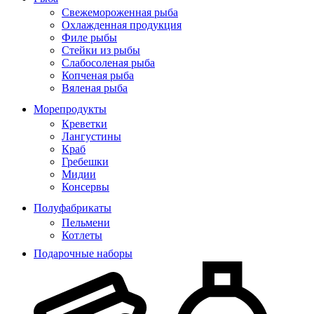
Свежемороженная рыба
Охлажденная продукция
Филе рыбы
Стейки из рыбы
Слабосоленая рыба
Копченая рыба
Вяленая рыба
Морепродукты
Креветки
Лангустины
Краб
Гребешки
Мидии
Консервы
Полуфабрикаты
Пельмени
Котлеты
Подарочные наборы