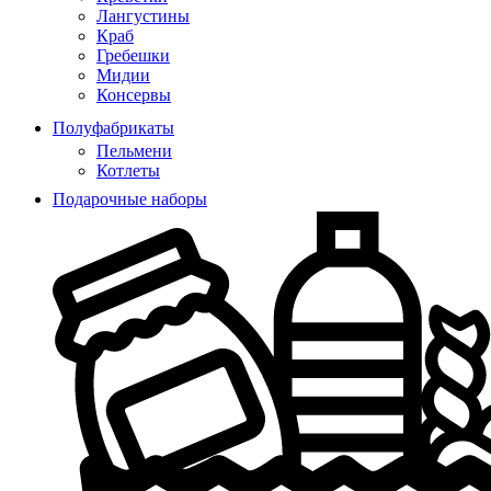
Лангустины
Краб
Гребешки
Мидии
Консервы
Полуфабрикаты
Пельмени
Котлеты
Подарочные наборы