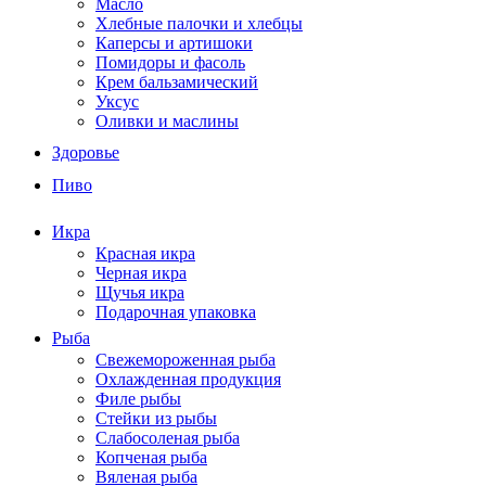
Масло
Хлебные палочки и хлебцы
Каперсы и артишоки
Помидоры и фасоль
Крем бальзамический
Уксус
Оливки и маслины
Здоровье
Пиво
Икра
Красная икра
Черная икра
Щучья икра
Подарочная упаковка
Рыба
Свежемороженная рыба
Охлажденная продукция
Филе рыбы
Стейки из рыбы
Слабосоленая рыба
Копченая рыба
Вяленая рыба