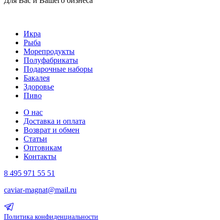
Для Вас и Вашего бизнеса
Икра
Рыба
Морепродукты
Полуфабрикаты
Подарочные наборы
Бакалея
Здоровье
Пиво
О нас
Доставка и оплата
Возврат и обмен
Статьи
Оптовикам
Контакты
8 495 971 55 51
caviar-magnat@mail.ru
Политика конфиденциальности