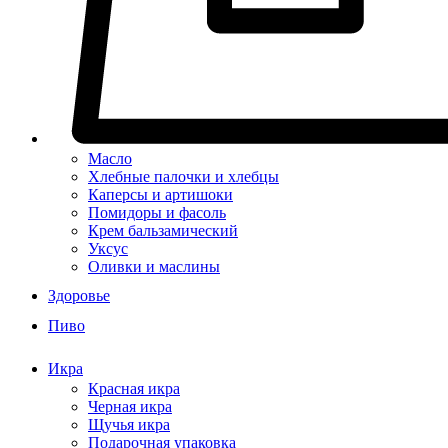
Масло
Хлебные палочки и хлебцы
Каперсы и артишоки
Помидоры и фасоль
Крем бальзамический
Уксус
Оливки и маслины
Здоровье
Пиво
Икра
Красная икра
Черная икра
Щучья икра
Подарочная упаковка