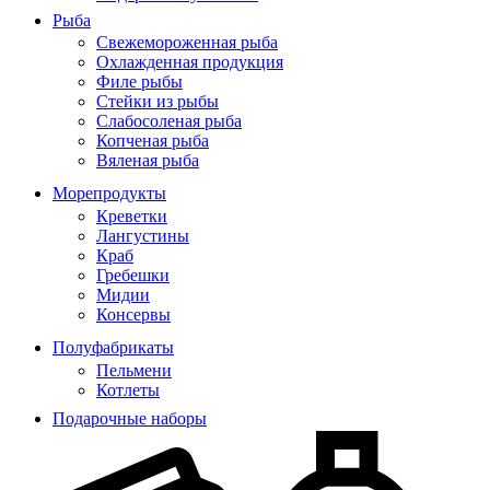
Рыба
Свежемороженная рыба
Охлажденная продукция
Филе рыбы
Стейки из рыбы
Слабосоленая рыба
Копченая рыба
Вяленая рыба
Морепродукты
Креветки
Лангустины
Краб
Гребешки
Мидии
Консервы
Полуфабрикаты
Пельмени
Котлеты
Подарочные наборы