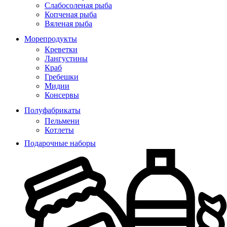
Слабосоленая рыба
Копченая рыба
Вяленая рыба
Морепродукты
Креветки
Лангустины
Краб
Гребешки
Мидии
Консервы
Полуфабрикаты
Пельмени
Котлеты
Подарочные наборы