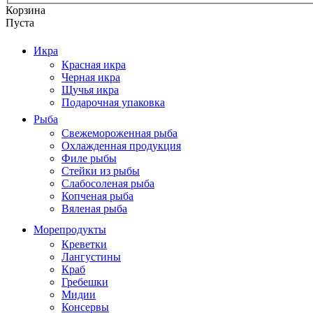
Корзина
Пуста
Икра
Красная икра
Черная икра
Щучья икра
Подарочная упаковка
Рыба
Свежемороженная рыба
Охлажденная продукция
Филе рыбы
Стейки из рыбы
Слабосоленая рыба
Копченая рыба
Вяленая рыба
Морепродукты
Креветки
Лангустины
Краб
Гребешки
Мидии
Консервы