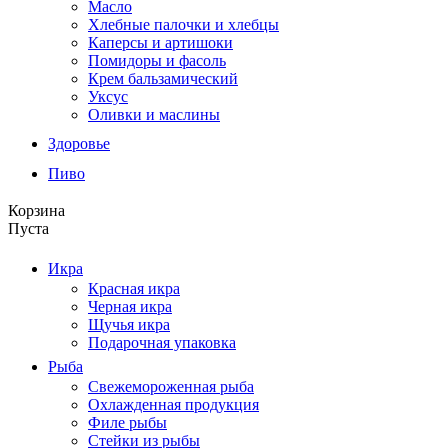
Масло
Хлебные палочки и хлебцы
Каперсы и артишоки
Помидоры и фасоль
Крем бальзамический
Уксус
Оливки и маслины
Здоровье
Пиво
Корзина
Пуста
Икра
Красная икра
Черная икра
Щучья икра
Подарочная упаковка
Рыба
Свежемороженная рыба
Охлажденная продукция
Филе рыбы
Стейки из рыбы